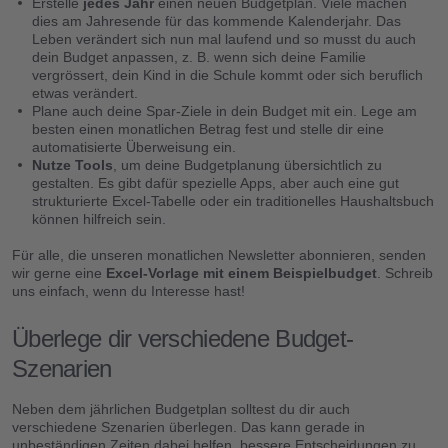
Erstelle
jedes Jahr
einen neuen Budgetplan. Viele machen
dies am Jahresende für das kommende Kalenderjahr. Das
Leben verändert sich nun mal laufend und so musst du auch
dein Budget anpassen, z. B. wenn sich deine Familie
vergrössert, dein Kind in die Schule kommt oder sich beruflich
etwas verändert.
Plane auch deine Spar-Ziele in dein Budget mit ein. Lege am
besten einen monatlichen Betrag fest und stelle dir eine
automatisierte Überweisung ein.
Nutze Tools
, um deine Budgetplanung übersichtlich zu
gestalten. Es gibt dafür spezielle Apps, aber auch eine gut
strukturierte Excel-Tabelle oder ein traditionelles Haushaltsbuch
About
können hilfreich sein.
Clanq Kids Banking
Für alle, die unseren monatlichen Newsletter abonnieren, senden
wir gerne eine
Excel-Vorlage mit einem Beispielbudget
. Schreib
uns einfach, wenn du Interesse hast!
Investments
Überlege dir verschiedene Budget-
Cashback
Szenarien
Sparen im Familienclan
Neben dem jährlichen Budgetplan solltest du dir auch
verschiedene Szenarien überlegen. Das kann gerade in
unbeständigen Zeiten dabei helfen, bessere Entscheidungen zu