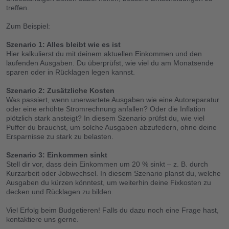
Tresor für die Zukunft
treffen.
Zum Beispiel:
Sicherheit
Szenario 1: Alles bleibt wie es ist
Empfehlungs-Programm
Hier kalkulierst du mit deinem aktuellen Einkommen und den
laufenden Ausgaben. Du überprüfst, wie viel du am Monatsende
sparen oder in Rücklagen legen kannst.
Kosten
Szenario 2: Zusätzliche Kosten
Was passiert, wenn unerwartete Ausgaben wie eine Autoreparatur
Blog
oder eine erhöhte Stromrechnung anfallen? Oder die Inflation
plötzlich stark ansteigt? In diesem Szenario prüfst du, wie viel
Puffer du brauchst, um solche Ausgaben abzufedern, ohne deine
Lade die App herunter
Ersparnisse zu stark zu belasten.
Szenario 3: Einkommen sinkt
Hilfe
Stell dir vor, dass dein Einkommen um 20 % sinkt – z. B. durch
Kurzarbeit oder Jobwechsel. In diesem Szenario planst du, welche
Kontakt
Ausgaben du kürzen könntest, um weiterhin deine Fixkosten zu
decken und Rücklagen zu bilden.
Viel Erfolg beim Budgetieren! Falls du dazu noch eine Frage hast,
DE
FR
IT
EN
kontaktiere uns gerne.