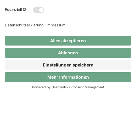
Clanq Premium gratis testen bis
30.09.2026
Nutze das volle Potenzial von Clanq! Bis zum
30.09.2026 sind alle Premium-Vorteile komplett
kostenlos. Danach entscheidest du selbst: Umstieg
auf Clanq Basic (für 0 CHF) oder weiterhin Premium
für 5 CHF/Monat.
App herunterladen
App herunterladen
© Clanq AG. Alle Rechte vorbehalten.
Warum alleine sparen, wenn man
ein ganzes Dorf hat?