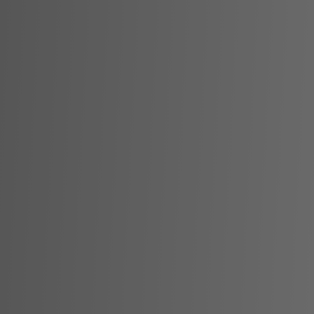
About
Clanq Kids Banking
Investments
Cashback
Sparen im Familienclan
Tresor für die Zukunft
Sicherheit
Empfehlungs-Programm
Kosten