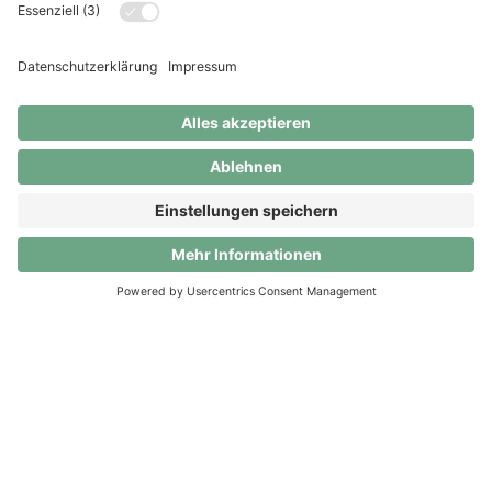
Clanq Premium gratis testen bis
30.09.2026
Nutze das volle Potenzial von Clanq! Bis zum
30.09.2026 sind alle Premium-Vorteile komplett
kostenlos. Danach entscheidest du selbst: Umstieg
auf Clanq Basic (für 0 CHF) oder weiterhin Premium
für 5 CHF/Monat.
App herunterladen
© Clanq AG. Alle Rechte vorbehalten.
About
Kontakt