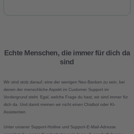
Tresor für die Zukunft
Sicherheit
Empfehlungs-Programm
Echte Menschen, die immer für dich da
Kosten
sind
Blog
Wir sind stolz darauf, eine der wenigen Neo-Banken zu sein, bei
Lade die App herunter
denen der menschliche Aspekt im Customer Support im
Vordergrund steht. Egal, welche Frage du hast, wir sind immer für
Hilfe
dich da. Und damit meinen wir nicht einen Chatbot oder KI-
Assistenten.
Kontakt
Unter unserer Support-Hotline und Support-E-Mail-Adresse
DE
FR
IT
EN