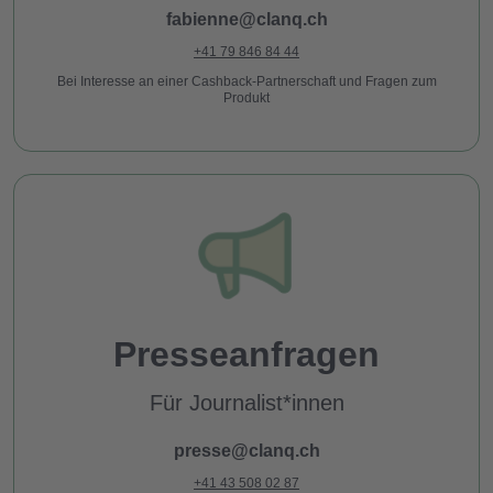
fabienne@clanq.ch
+41 79 846 84 44
Bei Interesse an einer Cashback-Partnerschaft und Fragen zum
Produkt
About
Clanq Kids Banking
Presseanfragen
Investments
Für Journalist*innen
Cashback
presse@clanq.ch
Sparen im Familienclan
+41 43 508 02 87