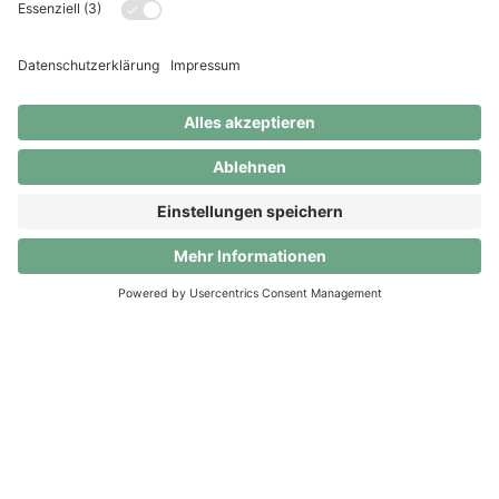
Nutze das volle Potenzial von Clanq! Bis zum
30.09.2026 sind alle Premium-Vorteile komplett
kostenlos. Danach entscheidest du selbst: Umstieg
auf Clanq Basic (für 0 CHF) oder weiterhin Premium
für 5 CHF/Monat.
App herunterladen
© Clanq AG. Alle Rechte vorbehalten.
About
Kontakt