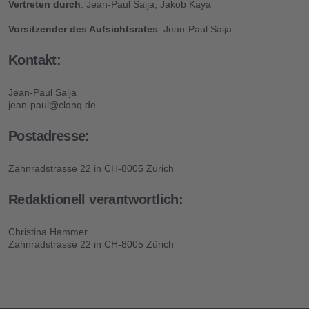
About
Vertreten durch
: Jean-Paul Saija, Jakob Kaya
Vorsitzender des Aufsichtsrates
: Jean-Paul Saija
Clanq Kids Banking
Kontakt:
Investments
Jean-Paul Saija
Cashback
jean-paul@clanq.de
Postadresse:
Sparen im Familienclan
Zahnradstrasse 22 in CH-8005 Zürich
Tresor für die Zukunft
Redaktionell verantwortlich:
Sicherheit
Christina Hammer
Empfehlungs-Programm
Zahnradstrasse 22 in CH-8005 Zürich
Kosten