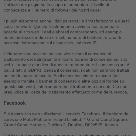
L’utilizzo dei plugin ha lo scopo di aumentare il livello di
conoscenza e il numero di follower dei nostri canali.
I plugin elaborano anche i dati personali e li trasferiscono a questi
social network. Questo trasferimento avviene non appena si
accede al sito web. I dati elaborati comprendono, ad esempio
nome, indirizzo, indirizzo e-mail, numero di telefono, orario di
accesso, informazioni sul dispositivo, indirizzo IP.
L’elaborazione avviene solo se viene dato il consenso al
trattamento dei dati (tramite il nostro banner di consenso sul sito
web). La base giuridica di questo trattamento è il consenso (art. 6
par. 1 lett. a GDPR). Senza il consenso, i dati non saranno trattati
nel modo sopra descritto. Se il consenso viene revocato (ad
esempio tramite il banner di consenso o altre opzioni fornite su
questo sito web), interromperemo il trattamento dei dati. Ciò non
pregiudica la liceità del trattamento effettuato prima della revoca.
Facebook
Sul nostro sito web utilizziamo il servizio Facebook. Il fornitore del
servizio è Meta Plattform Ireland Limited, 4 Grand Canal Square,
Grand Canal Harbour, Dublino 2, Dublino, D02x525, Irlanda.
L’utilizzo del servizio può comportare il trasferimento dei dati in un