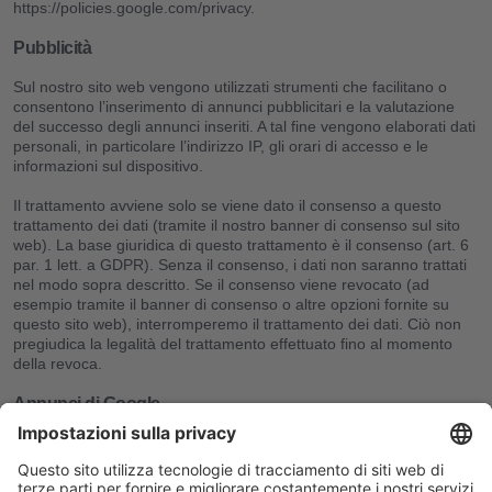
https://policies.google.com/privacy.
Pubblicità
Sul nostro sito web vengono utilizzati strumenti che facilitano o
consentono l’inserimento di annunci pubblicitari e la valutazione
del successo degli annunci inseriti. A tal fine vengono elaborati dati
personali, in particolare l’indirizzo IP, gli orari di accesso e le
informazioni sul dispositivo.
Il trattamento avviene solo se viene dato il consenso a questo
trattamento dei dati (tramite il nostro banner di consenso sul sito
web). La base giuridica di questo trattamento è il consenso (art. 6
par. 1 lett. a GDPR). Senza il consenso, i dati non saranno trattati
nel modo sopra descritto. Se il consenso viene revocato (ad
esempio tramite il banner di consenso o altre opzioni fornite su
questo sito web), interromperemo il trattamento dei dati. Ciò non
pregiudica la legalità del trattamento effettuato fino al momento
della revoca.
Annunci di Google
Sul nostro sito web utilizziamo il servizio Google Ads. Il fornitore del
servizio è Google Ireland Limited, Gordon House, Barrow Street,
Dublino 4, Irlanda.