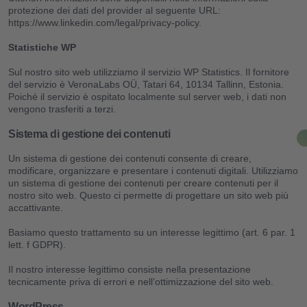
protezione dei dati del provider al seguente URL:
https://www.linkedin.com/legal/privacy-policy.
Costi
Statistiche WP
Blog
Sul nostro sito web utilizziamo il servizio WP Statistics. Il fornitore
del servizio è VeronaLabs OÜ, Tatari 64, 10134 Tallinn, Estonia.
Scarica l’app
Poiché il servizio è ospitato localmente sul server web, i dati non
vengono trasferiti a terzi.
Aiuto
Sistema di gestione dei contenuti
Un sistema di gestione dei contenuti consente di creare,
Contatti
modificare, organizzare e presentare i contenuti digitali. Utilizziamo
un sistema di gestione dei contenuti per creare contenuti per il
nostro sito web. Questo ci permette di progettare un sito web più
IT
FR
TE
IN
accattivante.
Basiamo questo trattamento su un interesse legittimo (art. 6 par. 1
lett. f GDPR).
Il nostro interesse legittimo consiste nella presentazione
tecnicamente priva di errori e nell’ottimizzazione del sito web.
WordPress