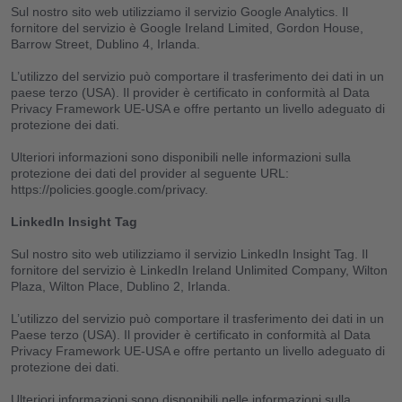
Sul nostro sito web utilizziamo il servizio Google Analytics. Il
fornitore del servizio è Google Ireland Limited, Gordon House,
Barrow Street, Dublino 4, Irlanda.
Chi siamo
L’utilizzo del servizio può comportare il trasferimento dei dati in un
paese terzo (USA). Il provider è certificato in conformità al Data
Privacy Framework UE-USA e offre pertanto un livello adeguato di
Clanq Kids Banking
protezione dei dati.
Ulteriori informazioni sono disponibili nelle informazioni sulla
Investments
protezione dei dati del provider al seguente URL:
https://policies.google.com/privacy.
Cashback
LinkedIn Insight Tag
Clan familiare
Sul nostro sito web utilizziamo il servizio LinkedIn Insight Tag. Il
fornitore del servizio è LinkedIn Ireland Unlimited Company, Wilton
Plaza, Wilton Place, Dublino 2, Irlanda.
Forziere per il futuro
L’utilizzo del servizio può comportare il trasferimento dei dati in un
Paese terzo (USA). Il provider è certificato in conformità al Data
Programma di raccomandazione
Privacy Framework UE-USA e offre pertanto un livello adeguato di
protezione dei dati.
Sicurezza
Ulteriori informazioni sono disponibili nelle informazioni sulla