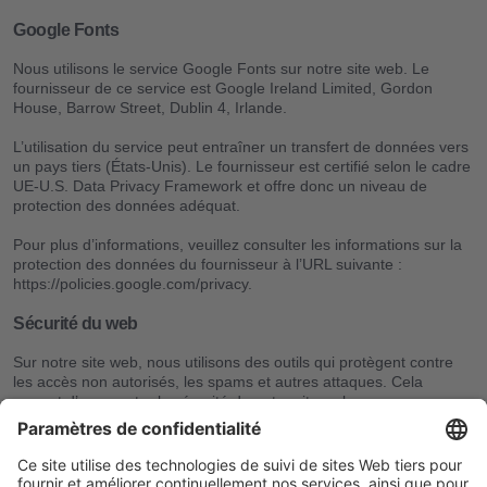
Google Fonts
Nous utilisons le service Google Fonts sur notre site web. Le
fournisseur de ce service est Google Ireland Limited, Gordon
House, Barrow Street, Dublin 4, Irlande.
L’utilisation du service peut entraîner un transfert de données vers
un pays tiers (États-Unis). Le fournisseur est certifié selon le cadre
UE-U.S. Data Privacy Framework et offre donc un niveau de
protection des données adéquat.
Pour plus d’informations, veuillez consulter les informations sur la
protection des données du fournisseur à l’URL suivante :
https://policies.google.com/privacy.
Sécurité du web
Sur notre site web, nous utilisons des outils qui protègent contre
les accès non autorisés, les spams et autres attaques. Cela
permet d’augmenter la sécurité de notre site web.
Nous fondons ce traitement sur un intérêt légitime (article 6,
paragraphe 1, point f) du RGPD).