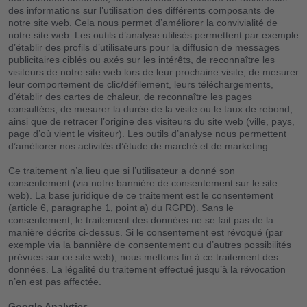
des informations sur l’utilisation des différents composants de
notre site web. Cela nous permet d’améliorer la convivialité de
notre site web. Les outils d’analyse utilisés permettent par exemple
d’établir des profils d’utilisateurs pour la diffusion de messages
À propos de nous
publicitaires ciblés ou axés sur les intérêts, de reconnaître les
visiteurs de notre site web lors de leur prochaine visite, de mesurer
leur comportement de clic/défilement, leurs téléchargements,
Clanq Kidsbanking
d’établir des cartes de chaleur, de reconnaître les pages
consultées, de mesurer la durée de la visite ou le taux de rebond,
ainsi que de retracer l’origine des visiteurs du site web (ville, pays,
Investments
page d’où vient le visiteur). Les outils d’analyse nous permettent
d’améliorer nos activités d’étude de marché et de marketing.
Cashback
Ce traitement n’a lieu que si l’utilisateur a donné son
consentement (via notre bannière de consentement sur le site
Clan familial
web). La base juridique de ce traitement est le consentement
(article 6, paragraphe 1, point a) du RGPD). Sans le
consentement, le traitement des données ne se fait pas de la
Coffre-fort pour l’avenir
manière décrite ci-dessus. Si le consentement est révoqué (par
exemple via la bannière de consentement ou d’autres possibilités
prévues sur ce site web), nous mettons fin à ce traitement des
Programme de parrainage
données. La légalité du traitement effectué jusqu’à la révocation
n’en est pas affectée.
Sécurité
Google Analytics