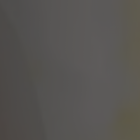
Chi siamo
Clanq Kids Banking
Investments
Cashback