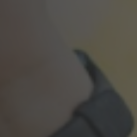
Clan familiare
Forziere per il futuro
Programma di raccomandazione
Sicurezza
Costi
Blog
Scarica l’app
Aiuto