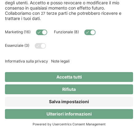
Prova Clanq Premium gratis fino al
30.09.2026
Sfrutta tutto il potenziale di Clanq! Fino al
30.09.2026, tutti i vantaggi Premium sono
completamente gratuiti. Dopodiché decidi tu: passa a
Clanq Basic (a 0 CHF) o continua con Premium a 5
CHF al mese.
Scarica l'app
Scarica l'app
© Clanq AG. Tutti i diritti riservati.