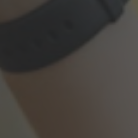
Contatti
IT
FR
TE
IN