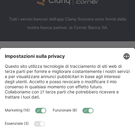
Tutti i servizi bancari dell’app Clanq Svizzera sono forniti dalla
nostra banca partner, la Cornèr Banca SA.
Prova Clanq Premium gratis fino al
30.09.2026