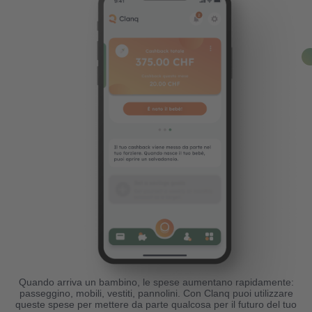
Chi siamo
Clanq Kids Banking
Investments
Cashback
Clan familiare
Quando arriva un bambino, le spese aumentano rapidamente:
passeggino, mobili, vestiti, pannolini. Con Clanq puoi utilizzare
queste spese per mettere da parte qualcosa per il futuro del tuo