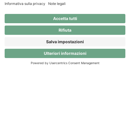
Sfrutta tutto il potenziale di Clanq! Fino al
30.09.2026, tutti i vantaggi Premium sono
completamente gratuiti. Dopodiché decidi tu: passa a
Clanq Basic (a 0 CHF) o continua con Premium a 5
CHF al mese.
Scarica l'app
© Clanq AG. Tutti i diritti riservati.
Chi siamo
Contatti
Sicurezza