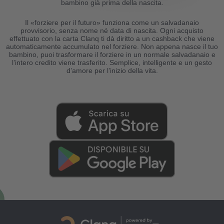
Forziere per il futuro
bambino già prima della nascita.
Il «forziere per il futuro» funziona come un salvadanaio
Programma di raccomandazione
provvisorio, senza nome né data di nascita. Ogni acquisto
effettuato con la carta Clanq ti dà diritto a un cashback che viene
automaticamente accumulato nel forziere. Non appena nasce il tuo
Sicurezza
bambino, puoi trasformare il forziere in un normale salvadanaio e
l’intero credito viene trasferito. Semplice, intelligente e un gesto
d’amore per l’inizio della vita.
Costi
Blog
Scarica l’app
Aiuto
Contatti
IT
FR
TE
IN