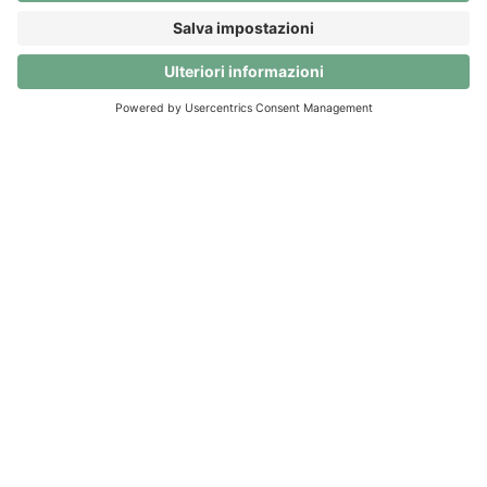
Scarica l'app
© Clanq AG. Tutti i diritti riservati.
Chi siamo
Contatti
Sicurezza