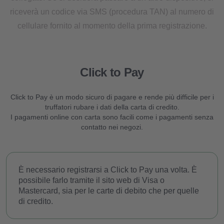
riceverà un codice via SMS (procedura TAN) al numero di
cellulare fornito al momento della prima registrazione.
Click to Pay
Chi siamo
Clanq Kids Banking
Click to Pay è un modo sicuro di pagare e rende più difficile per i
truffatori rubare i dati della carta di credito.
I pagamenti online con carta sono facili come i pagamenti senza
Investments
contatto nei negozi.
Cashback
È necessario registrarsi a Click to Pay una volta. È
Clan familiare
possibile farlo tramite il sito web di Visa o
Mastercard, sia per le carte di debito che per quelle
Forziere per il futuro
di credito.
Programma di raccomandazione