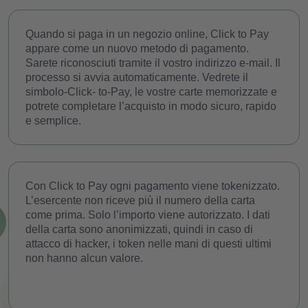
Sicurezza
Quando si paga in un negozio online, Click to Pay
appare come un nuovo metodo di pagamento.
Sarete riconosciuti tramite il vostro indirizzo e-mail. Il
Costi
processo si avvia automaticamente. Vedrete il
simbolo-Click- to-Pay, le vostre carte memorizzate e
Blog
potrete completare l’acquisto in modo sicuro, rapido
e semplice.
Scarica l’app
Aiuto
Con Click to Pay ogni pagamento viene tokenizzato.
L’esercente non riceve più il numero della carta
Contatti
come prima. Solo l’importo viene autorizzato. I dati
della carta sono anonimizzati, quindi in caso di
attacco di hacker, i token nelle mani di questi ultimi
IT
FR
TE
IN
non hanno alcun valore.